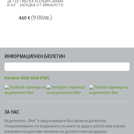
ДЕТЕКТИВСКА АГЕНЦИЯ „МАМА
И АЗ“ - ЗАГАДКА ОТ МИНАЛОТО
(9.00лв.)
4,60 €
ИНФОРМАЦИОНЕН БЮЛЕТИН
Каталог 2023-2024 (PDF)
ЗА НАС
Издателство „Фют” е сред водещите български издателства.
Специализирано е в издаването на книги за деца и работи във всички
жанрове и възрастови сегменти на детското книгоиздаване.