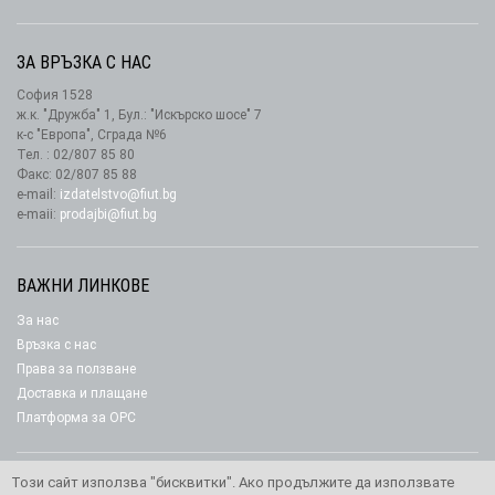
ЗА ВРЪЗКА С НАС
София 1528
ж.к. "Дружба" 1, Бул.: "Искърско шосе" 7
к-с "Европа", Сграда №6
Тел. : 02/807 85 80
Факс: 02/807 85 88
e-mail:
izdatelstvo@fiut.bg
e-maii:
prodajbi@fiut.bg
ВАЖНИ ЛИНКОВЕ
За нас
Връзка с нас
Права за ползване
Доставка и плащане
Платформа за ОРС
Този сайт използва "бисквитки". Ако продължите да използвате