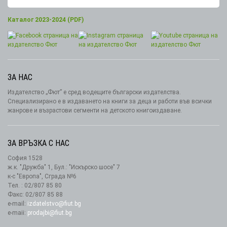
Каталог 2023-2024 (PDF)
ЗА НАС
Издателство „Фют” е сред водещите български издателства.
Специализирано е в издаването на книги за деца и работи във всички
жанрове и възрастови сегменти на детското книгоиздаване.
ЗА ВРЪЗКА С НАС
София 1528
ж.к. "Дружба" 1, Бул.: "Искърско шосе" 7
к-с "Европа", Сграда №6
Тел. : 02/807 85 80
Факс: 02/807 85 88
e-mail:
izdatelstvo@fiut.bg
e-maii:
prodajbi@fiut.bg