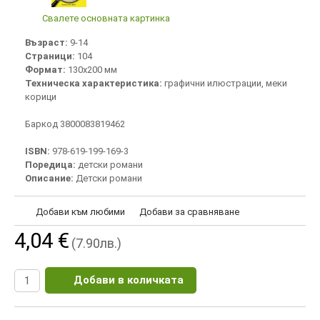
Свалете основната картинка
Възраст:
9-14
Страници:
104
Формат:
130х200 мм
Техническа характеристика:
графични илюстрации, меки
корици
Баркод 3800083819462
ISBN:
978-619-199-169-3
Поредица:
детски романи
Описание:
Детски романи
Добави към любими
Добави за сравняване
4,04 €
(7.90лв.)
Добави в количката