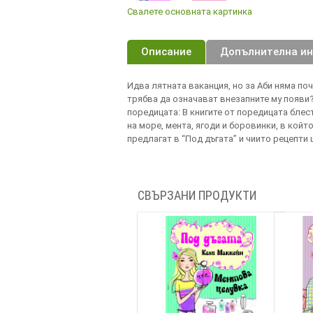
Свалете основната картинка
Описание
Допълнителна и
Идва лятната ваканция, но за Аби няма поч
трябва да означават внезапните му появи? Н
поредицата: В книгите от поредицата блес
на море, мента, ягоди и боровинки, в койт
предлагат в “Под дъгата” и чиито рецепти 
СВЪРЗАНИ ПРОДУКТИ