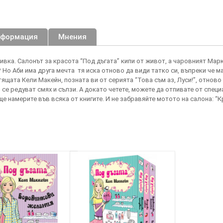
нформация
Мнения
ивка. Салонът за красота “Под дъгата” кипи от живот, а чаровният Марк
о Аби има друга мечта ­ тя иска отново да види татко си, въпреки че май
тящата Кели Макейн, позната ви от серията “Това съм аз, Луси!”, отново
о се редуват смях и сълзи. А докато четете, можете да отпивате от спец
ще намерите във всяка от книгите. И не забравяйте мотото на салона: “