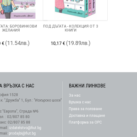
ГАТА: БОРОВИНКОВИ
ПОД ДЪГАТА - КОЛЕКЦИЯ ОТ 3
ЖЕЛАНИЯ
КНИГИ
(11.54лв.)
(19.89лв.)
0 €
10,17 €
А ВРЪЗКА С НАС
ВАЖНИ ЛИНКОВЕ
офия 1528
За нас
АБОНАМЕНТ
.к. "Дружба" 1, Бул.: "Искърско шосе"
Връзка с нас
Права за ползване
-с "Европа", Сграда №6
Доставка и плащане
ел. : 02/807 85 80
акс: 02/807 85 88
Платформа за ОРС
-mail:
izdatelstvo@fiut.bg
-maii:
prodajbi@fiut.bg