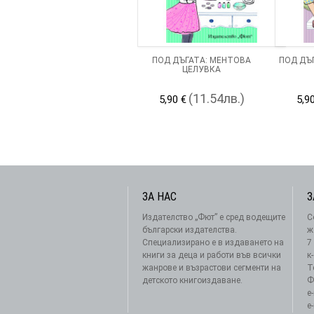
ПОД ДЪГАТА: МЕНТОВА
ПОД ДЪ
ЦЕЛУВКА
(11.54лв.)
5,90 €
5,9
ЗА НАС
З
Издателство „Фют” е сред водещите
С
български издателства.
ж
Специализирано е в издаването на
7
книги за деца и работи във всички
к
жанрове и възрастови сегменти на
Т
детското книгоиздаване.
Ф
e
e