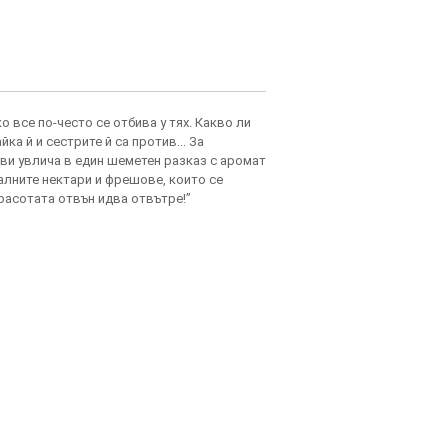
о все по-често се отбива у тях. Какво ли
ка й и сестрите й са против... За
 ви увлича в един шеметен разказ с аромат
иалните нектари и фрешове, които се
Красотата отвън идва отвътре!”