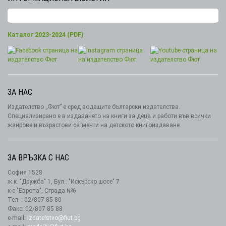
Каталог 2023-2024 (PDF)
ЗА НАС
Издателство „Фют” е сред водещите български издателства.
Специализирано е в издаването на книги за деца и работи във всички
жанрове и възрастови сегменти на детското книгоиздаване.
ЗА ВРЪЗКА С НАС
София 1528
ж.к. "Дружба" 1, Бул.: "Искърско шосе" 7
к-с "Европа", Сграда №6
Тел. : 02/807 85 80
Факс: 02/807 85 88
e-mail:
izdatelstvo@fiut.bg