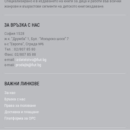
Специализирано е в издаването на книги за деца и работи във всички
жанрове и възрастови сегменти на детското книгоиздаване.
ЗА ВРЪЗКА С НАС
София 1528
ж.к. "Дружба" 1, Бул.: "Искърско шосе" 7
к-с "Европа", Сграда №6
Тел. : 02/807 85 80
Факс: 02/807 85 88
e-mail:
izdatelstvo@fiut.bg
e-maii:
prodajbi@fiut.bg
ВАЖНИ ЛИНКОВЕ
За нас
Връзка с нас
Права за ползване
Доставка и плащане
Платформа за ОРС