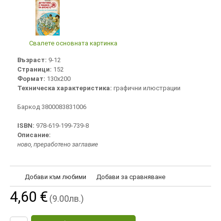
Свалете основната картинка
Възраст:
9-12
Страници:
152
Формат:
130х200
Техническа характеристика:
графични илюстрации
Баркод 3800083831006
ISBN:
978-619-199-739-8
Описание:
ново, преработено заглавие
Добави към любими
Добави за сравняване
4,60 €
(9.00лв.)