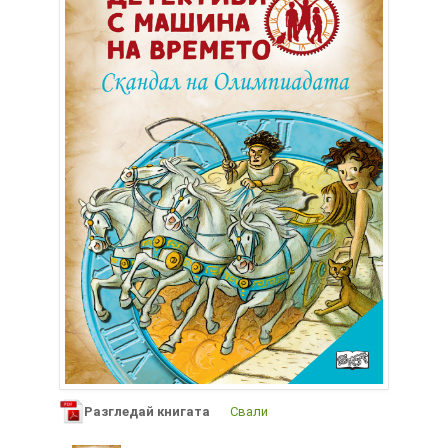
Разгледай книгата
Свали