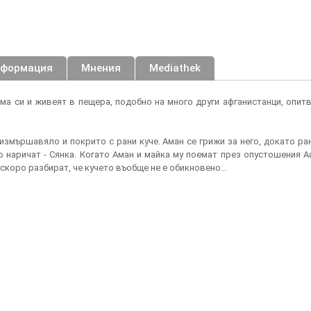
нформация
Мнения
Mediathek
ма си и живеят в пещера, подобно на много други афганистанци, опит
измършавяло и покрито с рани куче. Аман се грижи за него, докато ран
го наричат - Сянка. Когато Аман и майка му поемат през опустошения А
 скоро разбират, че кучето въобще не е обикновено...