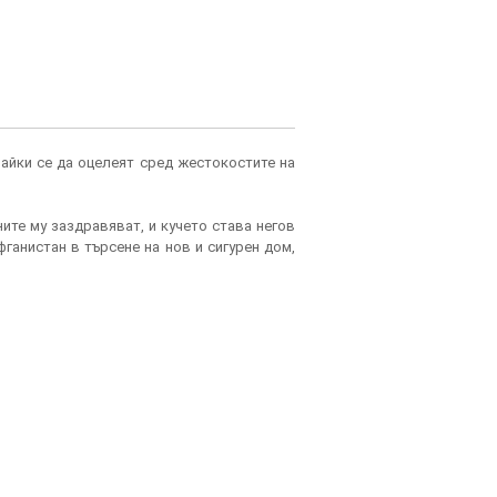
вайки се да оцелеят сред жестокостите на
ите му заздравяват, и кучето става негов
фганистан в търсене на нов и сигурен дом,