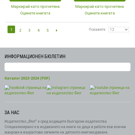
Маркирай като прочетена
Маркирай като прочетена
Оценете книгата
Оценете книгата
1
Покажете
2
3
4
5
ИНФОРМАЦИОНЕН БЮЛЕТИН
Каталог 2023-2024 (PDF)
ЗА НАС
Издателство „Фют” е сред водещите български издателства.
Специализирано е в издаването на книги за деца и работи във всички
жанрове и възрастови сегменти на детското книгоиздаване.