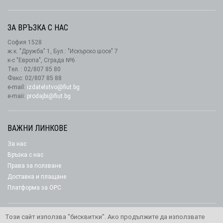
ЗА ВРЪЗКА С НАС
София 1528
ж.к. "Дружба" 1, Бул.: "Искърско шосе" 7
к-с "Европа", Сграда №6
Тел. : 02/807 85 80
Факс: 02/807 85 88
e-mail:
izdatelstvo@fiut.bg
e-maii:
prodajbi@fiut.bg
ВАЖНИ ЛИНКОВЕ
За нас
Връзка с нас
Права за ползване
Доставка и плащане
Платформа за ОРС
Този сайт използва "бисквитки". Ако продължите да използвате