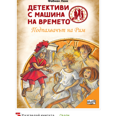
Разгледай книгата
Свали