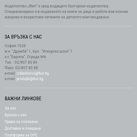
Издателство „Фют” е сред водещите български издателства.
Специализирано е в издаването на книги за деца и работи във всички
жанрове и възрастови сегменти на детското книгоиздаване.
ЗА ВРЪЗКА С НАС
София 1528
ж.к. "Дружба" 1, Бул.: "Искърско шосе" 7
к-с "Европа", Сграда №6
Тел. : 02/807 85 80
Факс: 02/807 85 88
e-mail:
izdatelstvo@fiut.bg
e-maii:
prodajbi@fiut.bg
ВАЖНИ ЛИНКОВЕ
За нас
Връзка с нас
Права за ползване
Доставка и плащане
Платформа за ОРС