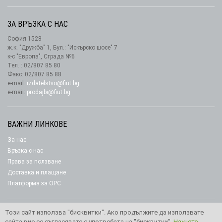
ЗА ВРЪЗКА С НАС
София 1528
ж.к. "Дружба" 1, Бул.: "Искърско шосе" 7
к-с "Европа", Сграда №6
Тел. : 02/807 85 80
Факс: 02/807 85 88
e-mail:
izdatelstvo@fiut.bg
e-maii:
prodajbi@fiut.bg
ВАЖНИ ЛИНКОВЕ
За нас
Връзка с нас
Права за ползване
Доставка и плащане
Платформа за ОРС
Този сайт използва "бисквитки". Ако продължите да използвате
сайта вие се съгласявате с употребата на "бисквитки".
Научете