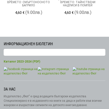
ВРЕМЕТО: СМЪРТОНОСНОТО
ВРЕМЕТО: ТАЙНСТВЕНИ
БАГРИЛО
НАДПИСИ В ПОМПЕЙ
(9.00лв.)
(9.00лв.)
4,60 €
4,60 €
ИНФОРМАЦИОНЕН БЮЛЕТИН
Каталог 2023-2024 (PDF)
ЗА НАС
Издателство „Фют” е сред водещите български издателства.
Специализирано е в издаването на книги за деца и работи във всички
жанрове и възрастови сегменти на детското книгоиздаване.