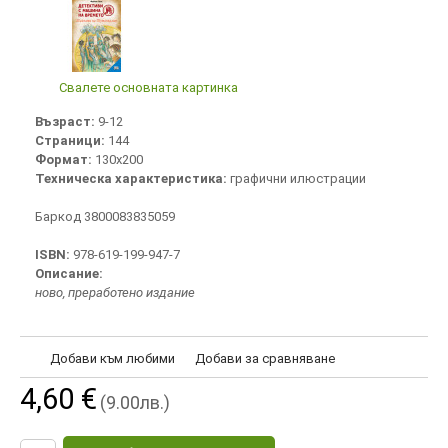
Свалете основната картинка
Възраст:
9-12
Страници:
144
Формат:
130х200
Техническа характеристика:
графични илюстрации
Баркод 3800083835059
ISBN:
978-619-199-947-7
Описание:
ново, преработено издание
Добави към любими
Добави за сравняване
4,60 €
(9.00лв.)