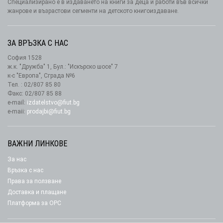
Специализирано е в издаването на книги за деца и работи във всички
жанрове и възрастови сегменти на детското книгоиздаване.
ЗА ВРЪЗКА С НАС
София 1528
ж.к. "Дружба" 1, Бул.: "Искърско шосе" 7
к-с "Европа", Сграда №6
Тел. : 02/807 85 80
Факс: 02/807 85 88
e-mail:
izdatelstvo@fiut.bg
e-maii:
prodajbi@fiut.bg
ВАЖНИ ЛИНКОВЕ
За нас
Връзка с нас
Права за ползване
Доставка и плащане
Платформа за ОРС