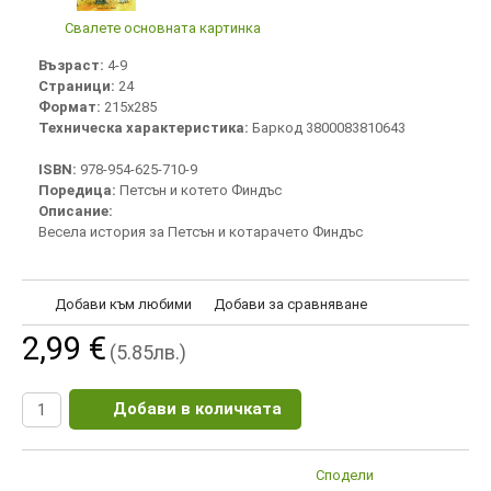
Свалете основната картинка
Възраст:
4-9
Страници:
24
Формат:
215х285
Техническа характеристика:
Баркод 3800083810643
ISBN:
978-954-625-710-9
Поредица:
Петсън и котето Финдъс
Описание:
Весела история за Петсън и котарачето Финдъс
Добави към любими
Добави за сравняване
2,99 €
(5.85лв.)
Добави в количката
Сподели