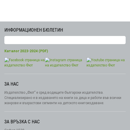
ИНФОРМАЦИОНЕН БЮЛЕТИН
Каталог 2023-2024 (PDF)
ЗА НАС
Издателство „Фют” е сред водещите български издателства.
Специализирано е в издаването на книги за деца и работи във всички
жанрове и възрастови сегменти на детското книгоиздаване.
ЗА ВРЪЗКА С НАС