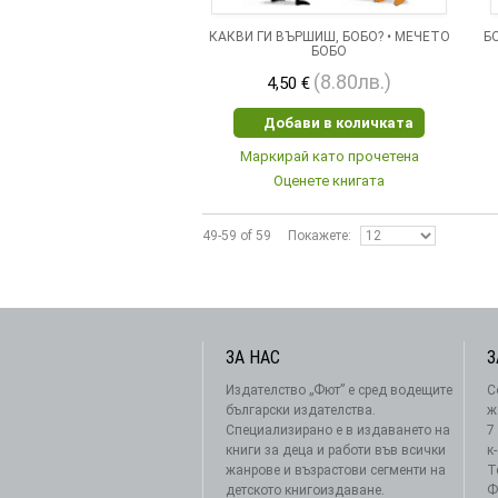
КАКВИ ГИ ВЪРШИШ, БОБО? • МЕЧЕТО
Б
БОБО
(8.80лв.)
4,50 €
Добави в количката
Маркирай като прочетена
Оценете книгата
49-59 of 59
Покажете
ЗА НАС
З
Издателство „Фют” е сред водещите
С
български издателства.
ж
Специализирано е в издаването на
7
книги за деца и работи във всички
к
жанрове и възрастови сегменти на
Т
детското книгоиздаване.
Ф