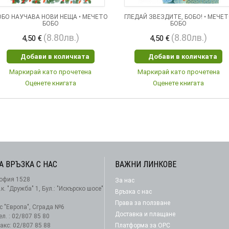
ОБО НАУЧАВА НОВИ НЕЩА • МЕЧЕТО
ГЛЕДАЙ ЗВЕЗДИТЕ, БОБО! • МЕЧЕ
БОБО
БОБО
(8.80лв.)
(8.80лв.)
4,50 €
4,50 €
Добави в количката
Добави в количката
Маркирай като прочетена
Маркирай като прочетена
Оценете книгата
Оценете книгата
А ВРЪЗКА С НАС
ВАЖНИ ЛИНКОВЕ
офия 1528
За нас
АБОНАМЕНТ
.к. "Дружба" 1, Бул.: "Искърско шосе"
Връзка с нас
Права за ползване
-с "Европа", Сграда №6
Доставка и плащане
ел. : 02/807 85 80
акс: 02/807 85 88
Платформа за ОРС