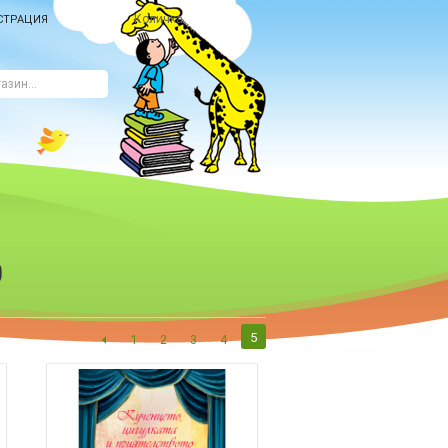
Количка
СТРАЦИЯ
О
5
1
2
3
4