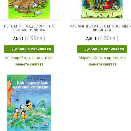
ПЕТСЪН И ФИНДЪС СПЯТ НА
КАК ФИНДЪС И ПЕТСЪН ИЗПЛАШИ
КЪМПИНГ В ДВОРА
ЛИСИЦАТА
(4.99лв.)
(4.50лв.)
2,55 €
2,30 €
Добави в количката
Добави в количката
Маркирай като прочетена
Маркирай като прочетена
Оценете книгата
Оценете книгата