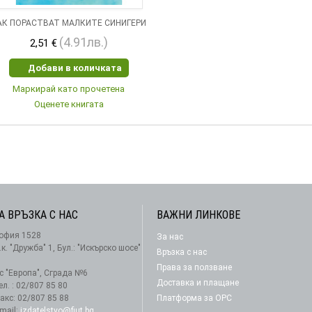
АК ПОРАСТВАТ МАЛКИТЕ СИНИГЕРИ
(4.91лв.)
2,51 €
Добави в количката
Маркирай като прочетена
Оценете книгата
А ВРЪЗКА С НАС
ВАЖНИ ЛИНКОВЕ
офия 1528
За нас
АБОНАМЕНТ
.к. "Дружба" 1, Бул.: "Искърско шосе"
Връзка с нас
Права за ползване
-с "Европа", Сграда №6
Доставка и плащане
ел. : 02/807 85 80
акс: 02/807 85 88
Платформа за ОРС
-mail:
izdatelstvo@fiut.bg