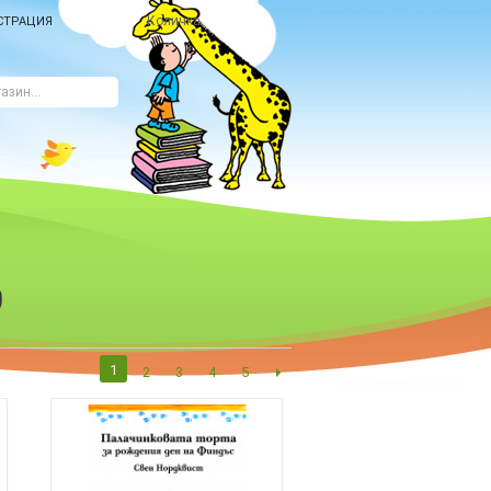
Количка
СТРАЦИЯ
О
1
2
3
4
5