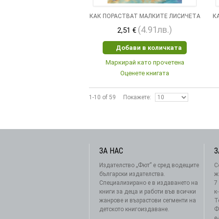
КАК ПОРАСТВАТ МАЛКИТЕ ЛИСИЧЕТА
К
(4.91лв.)
2,51 €
Добави в количката
Маркирай като прочетена
Оценете книгата
1-10 of 59
Покажете
ЗА НАС
З
Издателство „Фют” е сред водещите
С
български издателства.
ж
Специализирано е в издаването на
7
книги за деца и работи във всички
к
жанрове и възрастови сегменти на
Т
детското книгоиздаване.
Ф
e