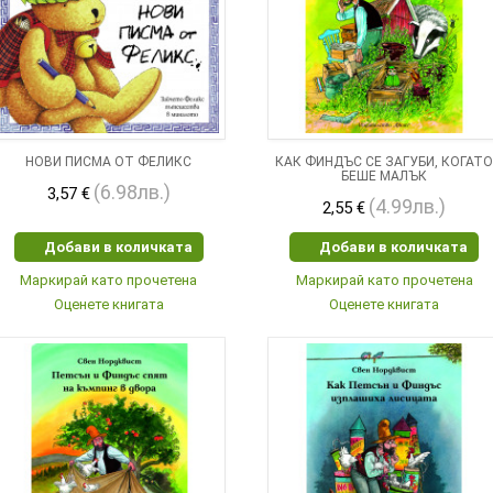
НОВИ ПИСМА ОТ ФЕЛИКС
КАК ФИНДЪС СЕ ЗАГУБИ, КОГАТ
БЕШЕ МАЛЪК
(6.98лв.)
3,57 €
(4.99лв.)
2,55 €
Добави в количката
Добави в количката
Маркирай като прочетена
Маркирай като прочетена
Оценете книгата
Оценете книгата