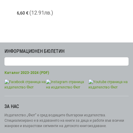
(12.91лв.)
6,60 €
ИНФОРМАЦИОНЕН БЮЛЕТИН
Каталог 2023-2024 (PDF)
ЗА НАС
Издателство „Фют” е сред водещите български издателства.
Специализирано е в издаването на книги за деца и работи във всички
жанрове и възрастови сегменти на детското книгоиздаване.