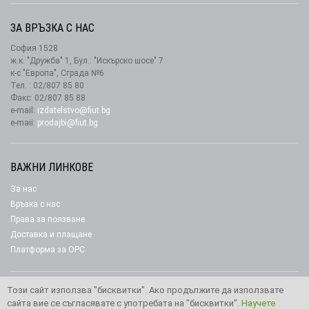
ЗА ВРЪЗКА С НАС
София 1528
ж.к. "Дружба" 1, Бул.: "Искърско шосе" 7
к-с "Европа", Сграда №6
Тел. : 02/807 85 80
Факс: 02/807 85 88
e-mail:
izdatelstvo@fiut.bg
e-maii:
prodajbi@fiut.bg
ВАЖНИ ЛИНКОВЕ
За нас
Връзка с нас
Права за ползване
Доставка и плащане
Платформа за ОРС
Този сайт използва "бисквитки". Ако продължите да използвате
сайта вие се съгласявате с употребата на "бисквитки".
Научете