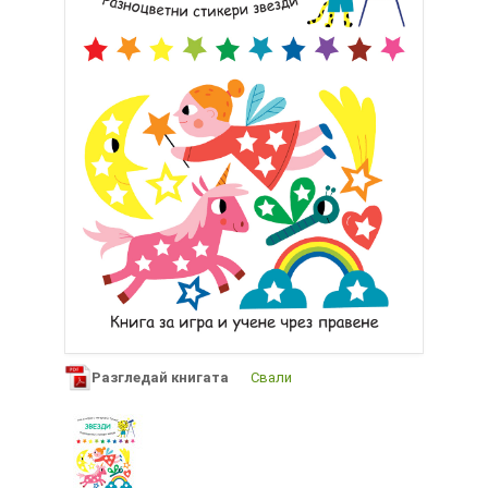
Разгледай книгата
Свали