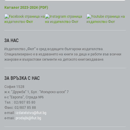
Каталог 2023-2024 (PDF)
ЗА НАС
Издателство „Фют” е сред водещите български издателства.
Специализирано е в издаването на книги за деца и работи във всички
жанрове и възрастови сегменти на детското книгоиздаване.
ЗА ВРЪЗКА С НАС
София 1528
ж.к. "Дружба" 1, Бул.: "Искърско шосе" 7
к-с "Европа", Сграда №6
Тел. : 02/807 85 80
Факс: 02/807 85 88
e-mail:
izdatelstvo@fiut.bg
e-maii:
prodajbi@fiut.bg