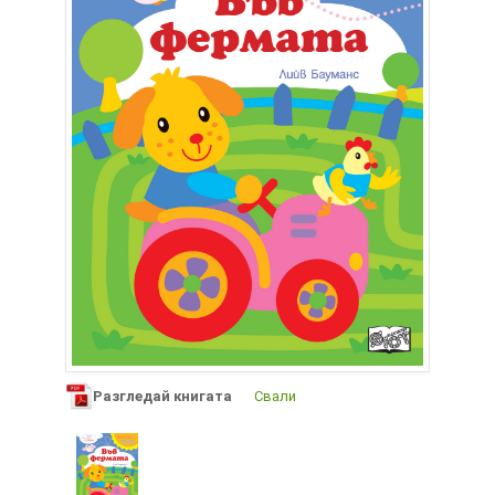
Разгледай книгата
Свали