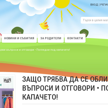
|
ВХОД
РЕГИ
НОВИНИ И СЪБИТИЯ
ЗА РОДИТЕЛИ
КОНТАКТИ
ви въпроси и отговори • Погледни под капачето!
ЗАЩО ТРЯБВА ДА СЕ ОБЛ
ВЪПРОСИ И ОТГОВОРИ • 
КАПАЧЕТО!