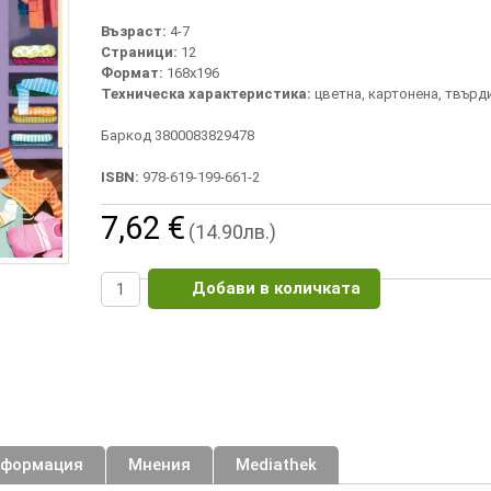
Възраст:
4-7
Страници:
12
Формат:
168х196
Техническа характеристика:
цветна, картонена, твърд
Баркод 3800083829478
ISBN:
978-619-199-661-2
7,62 €
(14.90лв.)
Добави в количката
нформация
Мнения
Mediathek