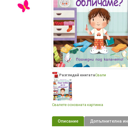
Разгледай книгата
Свали
Свалете основната картинка
Описание
Допълнителна и