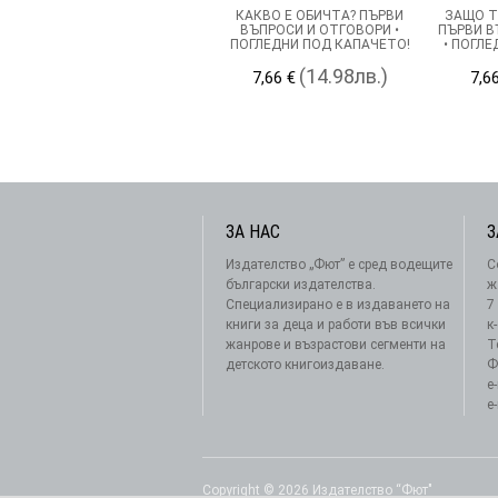
КАКВО Е ОБИЧТА? ПЪРВИ
ЗАЩО Т
ВЪПРОСИ И ОТГОВОРИ •
ПЪРВИ В
ПОГЛЕДНИ ПОД КАПАЧЕТО!
• ПОГЛ
(14.98лв.)
7,66 €
7,6
ЗА НАС
З
Издателство „Фют” е сред водещите
С
български издателства.
ж
Специализирано е в издаването на
7
книги за деца и работи във всички
к
жанрове и възрастови сегменти на
Т
детското книгоиздаване.
Ф
e
e
Copyright © 2026 Издателство “Фют"