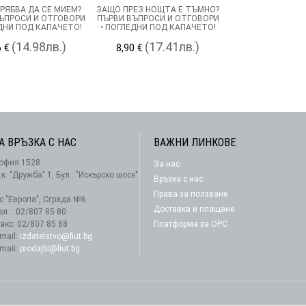
РЯБВА ДА СЕ МИЕМ?
ЗАЩО ПРЕЗ НОЩТА Е ТЪМНО?
ЪПРОСИ И ОТГОВОРИ
ПЪРВИ ВЪПРОСИ И ОТГОВОРИ
ЕДНИ ПОД КАПАЧЕТО!
• ПОГЛЕДНИ ПОД КАПАЧЕТО!
(14.98лв.)
(17.41лв.)
6 €
8,90 €
А ВРЪЗКА С НАС
ВАЖНИ ЛИНКОВЕ
офия 1528
За нас
АБОНАМЕНТ
.к. "Дружба" 1, Бул.: "Искърско шосе"
Връзка с нас
Права за ползване
-с "Европа", Сграда №6
Доставка и плащане
ел. : 02/807 85 80
акс: 02/807 85 88
Платформа за ОРС
-mail:
izdatelstvo@fiut.bg
-maii:
prodajbi@fiut.bg