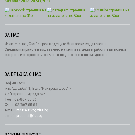
Каталог 2023-2024 (PDF)
ЗА НАС
Издателство „Фют” е сред водещите български издателства.
Специализирано е в издаването на книги за деца и работи във всички
жанрове и възрастови сегменти на детското книгоиздаване.
ЗА ВРЪЗКА С НАС
София 1528
ж.к. "Дружба" 1, Бул.: "Искърско шосе" 7
к-с "Европа", Сграда №6
Тел. : 02/807 85 80
Факс: 02/807 85 88
e-mail:
izdatelstvo@fiut.bg
e-maii:
prodajbi@fiut.bg