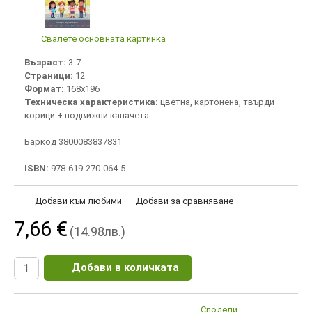
Свалете основната картинка
Възраст:
3-7
Страници:
12
Формат:
168х196
Техническа характеристика:
цветна, картонена, твърди
корици + подвижни капачета
Баркод 3800083837831
ISBN:
978-619-270-064-5
Добави към любими
Добави за сравняване
7,66 €
(14.98лв.)
Добави в количката
Сподели