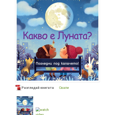
Разгледай книгата
Свали