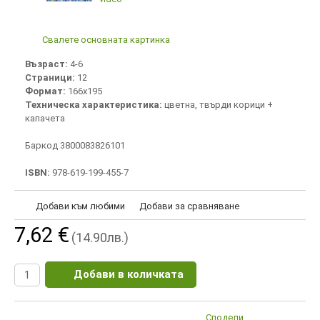
Свалете основната картинка
Възраст:
4-6
Страници:
12
Формат:
166х195
Техническа характеристика:
цветна, твърди корици +
капачета
Баркод 3800083826101
ISBN:
978-619-199-455-7
Добави към любими
Добави за сравняване
7,62 €
(14.90лв.)
Добави в количката
Сподели