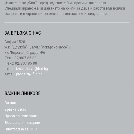
Издателство „Фют” е сред водещите български издателства.
Специализирано е в издаването на книги за деца и работи във всички
жанрове и възрастови сегменти на детското книгоиздаване.
ЗА ВРЪЗКА С НАС
София 1528
ж.к. "Дружба" 1, Бул.: "Искърско шосе" 7
к-с "Европа", Сграда №6
Тел. : 02/807 85 80
Факс: 02/807 85 88
e-mail:
izdatelstvo@fiut.bg
e-maii:
prodajbi@fiut.bg
ВАЖНИ ЛИНКОВЕ
За нас
Връзка с нас
Права за ползване
Доставка и плащане
Платформа за ОРС