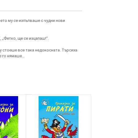
лето му се изпълваше с чудни нови
, „Фетко, ще се изцапаш!“.
му стоеше все така недокосната. Търсиха
 го нямаше...