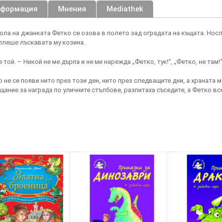
нформация
Мнения
Mediathek
вола на джанката Фетко се озова в полето зад оградата на къщата. Нос
плеше лъскавата му козина.
той. – Никой не ме дърпа и не ми нарежда „Фетко, тук!“, „Фетко, не там!“
 не се появи нито през този ден, нито през следващите дни, а храната 
щание за награда по уличните стълбове, разпитаха съседите, а Фетко все