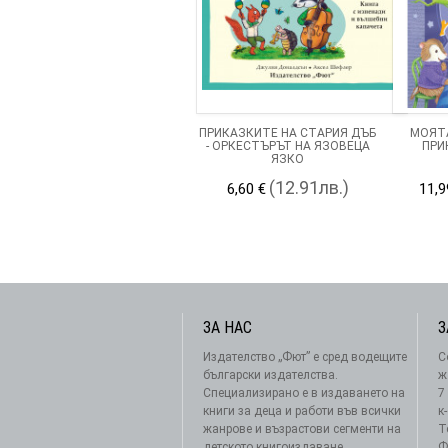
ПРИКАЗКИТЕ НА СТАРИЯ ДЪБ
МОЯТА
- ОРКЕСТЪРЪТ НА ЯЗОВЕЦА
ПРИ
ЯЗКО
(12.91лв.)
6,60 €
11,9
ЗА НАС
З
Издателство „Фют” е сред водещите
С
български издателства.
ж
Специализирано е в издаването на
7
книги за деца и работи във всички
к
жанрове и възрастови сегменти на
Т
детското книгоиздаване.
Ф