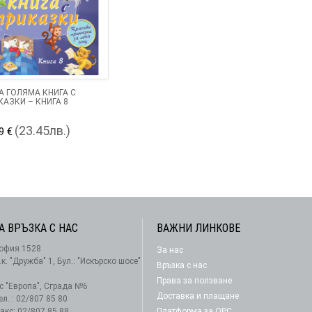
 ГОЛЯМА КНИГА С
КАЗКИ – КНИГА 8
(23.45лв.)
9 €
А ВРЪЗКА С НАС
ВАЖНИ ЛИНКОВЕ
офия 1528
За нас
АБОНАМЕНТ
.к. "Дружба" 1, Бул.: "Искърско шосе"
Връзка с нас
Права за ползване
-с "Европа", Сграда №6
Доставка и плащане
ел. : 02/807 85 80
акс: 02/807 85 88
Платформа за ОРС