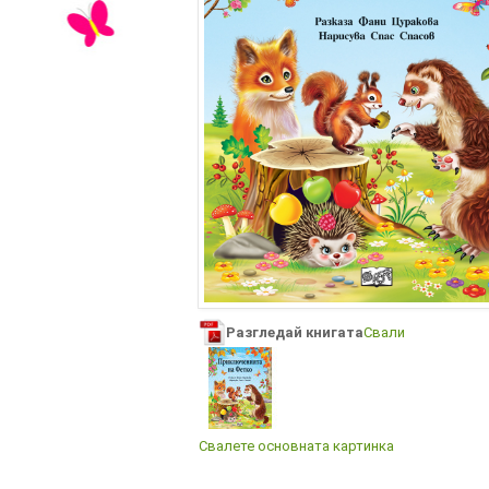
Разгледай книгата
Свали
Свалете основната картинка