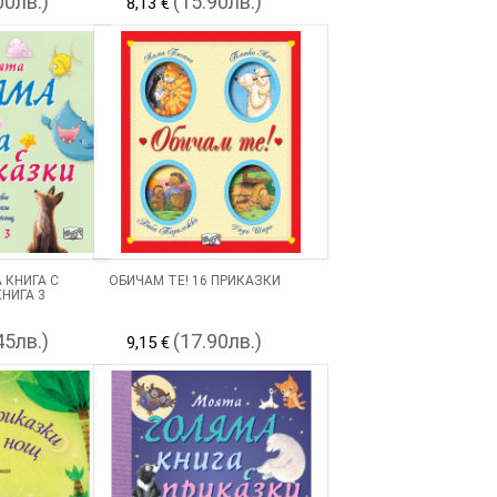
00лв.)
(15.90лв.)
8,13 €
 КНИГА С
ОБИЧАМ ТЕ! 16 ПРИКАЗКИ
НИГА 3
45лв.)
(17.90лв.)
9,15 €