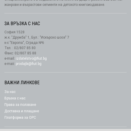
жанрове и възрастови сегменти на детското книгоиздаване.
ЗА ВРЪЗКА С НАС
София 1528
ж.к. "Дружба" 1, Бул.: "Искърско шосе" 7
к-с "Европа", Сграда №6
Тел. : 02/807 85 80
Факс: 02/807 85 88
e-mail:
izdatelstvo@fiut.bg
e-maii:
prodajbi@fiut.bg
ВАЖНИ ЛИНКОВЕ
За нас
Връзка с нас
Права за ползване
Доставка и плащане
Платформа за ОРС