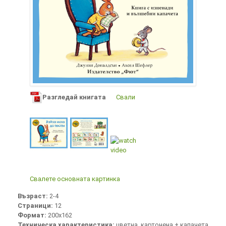
Разгледай книгата
Свали
Свалете основната картинка
Възраст:
2-4
Страници:
12
Формат:
200х162
Техническа характеристика:
цветна, картонена + капачета