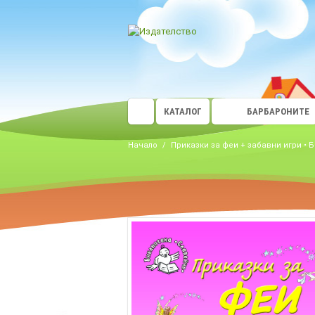
КАТАЛОГ
БАРБАРОНИТЕ
Начало
/
Приказки за феи + забавни игри • 