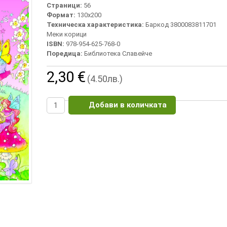
Страници:
56
Формат:
130х200
Техническа характеристика:
Баркод 3800083811701
Меки корици
ISBN:
978-954-625-768-0
Поредица:
Библиотека Славейче
2,30 €
(4.50лв.)
Добави в количката