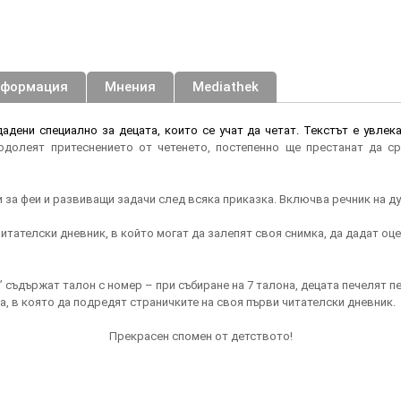
нформация
Мнения
Mediathek
адени специално за децата, които се учат да четат. Текстът е увлек
одолеят притеснението от четенето, постепенно ще престанат да ср
 за феи и развиващи задачи след всяка приказка. Включва речник на ду
читателски дневник, в който могат да залепят своя снимка, да дадат оце
” съдържат талон с номер – при събиране на 7 талона, децата печелят 
ка, в която да подредят страничките на своя първи читателски дневник.
Прекрасен спомен от детството!