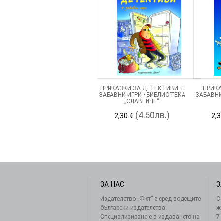
ПРИКАЗКИ ЗА ДЕТЕКТИВИ +
ПРИКА
ЗАБАВНИ ИГРИ • БИБЛИОТЕКА
ЗАБАВНИ
„СЛАВЕЙЧЕ“
(4.50лв.)
2,30 €
2,3
ЗА НАС
З
Издателство „Фют” е сред водещите
С
български издателства.
ж
Специализирано е в издаването на
7