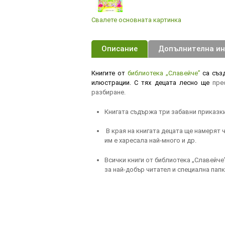
Свалете основната картинка
Описание
Допълнителна и
Книгите от
библиотека „Славейче”
са създ
илюстрации. С тях децата лесно ще
пре
разбиране.
Книгата съдържа три забавни приказки
В края на книгата децата ще намерят 
им е харесала най-много и др.
Всички книги от библиотека „Славейче
за най-добър читател и специална пап