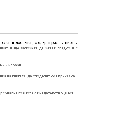
ателен и достъпен, с едър шрифт и цветни
ичат и ще започнат да четат гладко и с
ми и изрази
нка на книгата, да споделят коя приказка
персонална грамота от издателство „Фют”