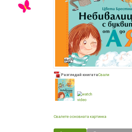
Разгледай книгата
Свали
Свалете основната картинка