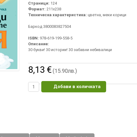
Страници:
124
Формат:
211х238
Техническа характеристика:
цветна, меки корици
Баркод 3800083827504
ISBN:
978-619-199-558-5
Описание:
30 букви! 30 истории! 30 забавни небивалици
8,13 €
(15.90лв.)
Добави в количката