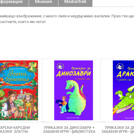
нформация
Мнения
Mediathek
айващо въображение, с много смях и неудържимо веселие. През тях ще 
растните, които им четат.
ГАРСКИ НАРОДНИ
ПРИКАЗКИ ЗА ДИНОЗАВРИ +
ПРИКАЗКИ ЗА Д
КАЗКИ: ЗЛАТНА
ЗАБАВНИ ИГРИ • БИБЛИОТЕКА
ЗАБАВНИ ИГРИ • 