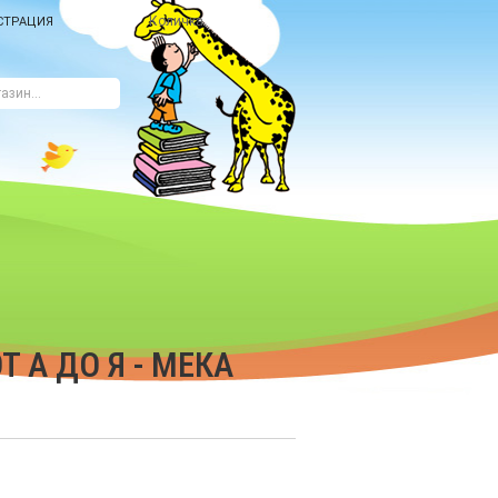
Количка
СТРАЦИЯ
 А ДО Я - МЕКА