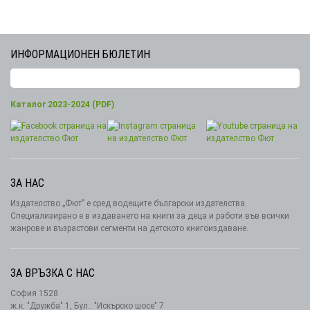
ИНФОРМАЦИОНЕН БЮЛЕТИН
Каталог 2023-2024 (PDF)
ЗА НАС
Издателство „Фют” е сред водещите български издателства.
Специализирано е в издаването на книги за деца и работи във всички
жанрове и възрастови сегменти на детското книгоиздаване.
ЗА ВРЪЗКА С НАС
София 1528
ж.к. "Дружба" 1, Бул.: "Искърско шосе" 7