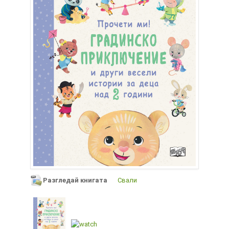
Разгледай книгата
Свали