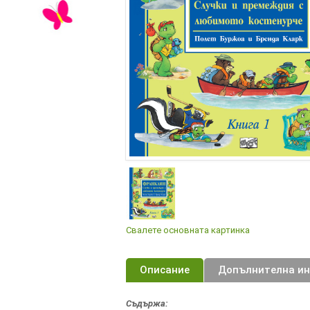
Свалете основната картинка
Описание
Допълнителна и
Съдържа: