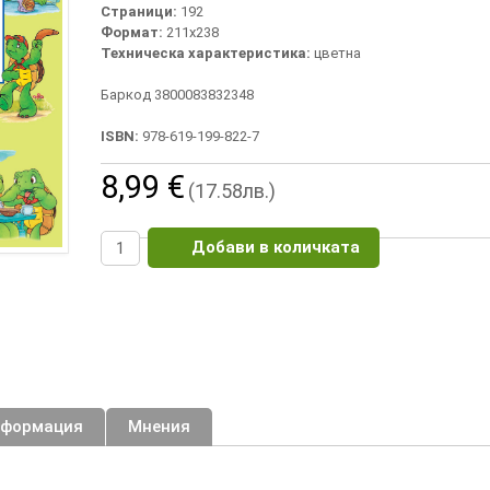
Страници:
192
Формат:
211х238
Техническа характеристика:
цветна
Баркод 3800083832348
ISBN:
978-619-199-822-7
8,99 €
(17.58лв.)
Добави в количката
нформация
Мнения