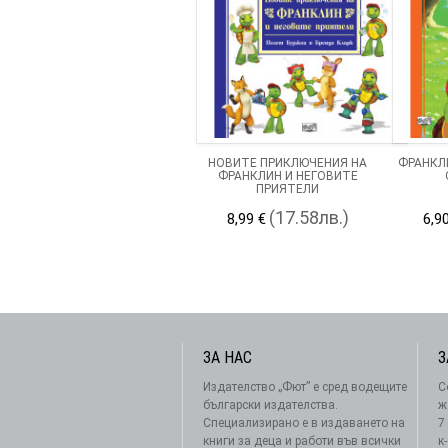
НОВИТЕ ПРИКЛЮЧЕНИЯ НА
ФРАНКЛ
ФРАНКЛИН И НЕГОВИТЕ
ПРИЯТЕЛИ
(17.58лв.)
8,99 €
6,9
ЗА НАС
З
Издателство „Фют” е сред водещите
С
български издателства.
ж
Специализирано е в издаването на
7
книги за деца и работи във всички
к