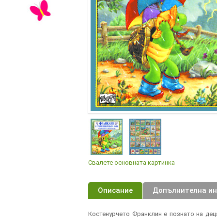
Свалете основната картинка
Описание
Допълнителна и
Костенурчето Франклин е познато на деца