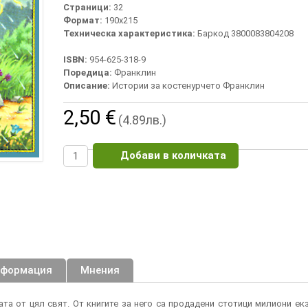
Страници:
32
Формат:
190х215
Техническа характеристика:
Баркод 3800083804208
ISBN:
954-625-318-9
Поредица:
Франклин
Описание:
Истории за костенурчето Франклин
2,50 €
(4.89лв.)
Добави в количката
нформация
Мнения
та от цял свят. От книгите за него са продадени стотици милиони ек