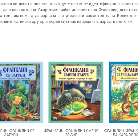
вота на децата, затова всяко дете лесно се идентифицира с героите и
з да е назидателна. Съпреживявайки историите на Франклин, децата се 
а това им помага да израснат по-уверени и самостоятелни. Великоле
лин в истински другар и верен спътник на децата в израстването им.
ЛИН: ФРАНКЛИН СЕ
ФРАНКЛИН: ФРАНКЛИН СМЕНЯ
ФРАНКЛИН: ФРАНК
ЗАГУБИ
ЗЪБЧЕ
ДА КАРА ВЕЛ