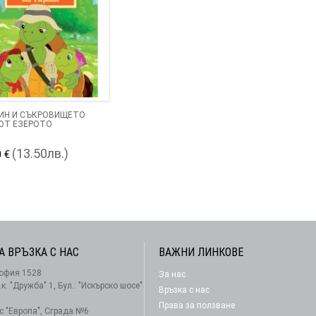
ИН И СЪКРОВИЩЕТО
ОТ ЕЗЕРОТО
(13.50лв.)
0 €
А ВРЪЗКА С НАС
ВАЖНИ ЛИНКОВЕ
офия 1528
За нас
АБОНАМЕНТ
.к. "Дружба" 1, Бул.: "Искърско шосе"
Връзка с нас
Права за ползване
-с "Европа", Сграда №6