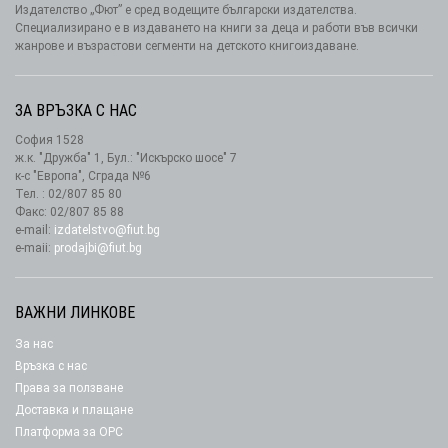
Издателство „Фют” е сред водещите български издателства.
Специализирано е в издаването на книги за деца и работи във всички
жанрове и възрастови сегменти на детското книгоиздаване.
ЗА ВРЪЗКА С НАС
София 1528
ж.к. "Дружба" 1, Бул.: "Искърско шосе" 7
к-с "Европа", Сграда №6
Тел. : 02/807 85 80
Факс: 02/807 85 88
e-mail:
izdatelstvo@fiut.bg
e-maii:
prodajbi@fiut.bg
ВАЖНИ ЛИНКОВЕ
За нас
Връзка с нас
Права за ползване
Доставка и плащане
Платформа за ОРС