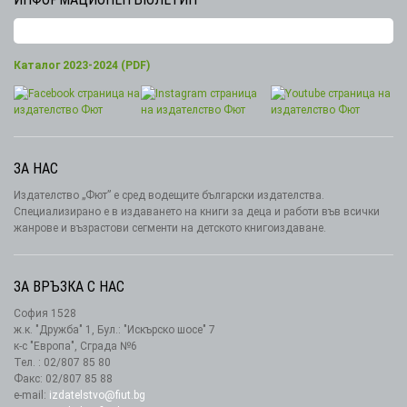
Каталог 2023-2024 (PDF)
ЗА НАС
Издателство „Фют” е сред водещите български издателства.
Специализирано е в издаването на книги за деца и работи във всички
жанрове и възрастови сегменти на детското книгоиздаване.
ЗА ВРЪЗКА С НАС
София 1528
ж.к. "Дружба" 1, Бул.: "Искърско шосе" 7
к-с "Европа", Сграда №6
Тел. : 02/807 85 80
Факс: 02/807 85 88
e-mail:
izdatelstvo@fiut.bg