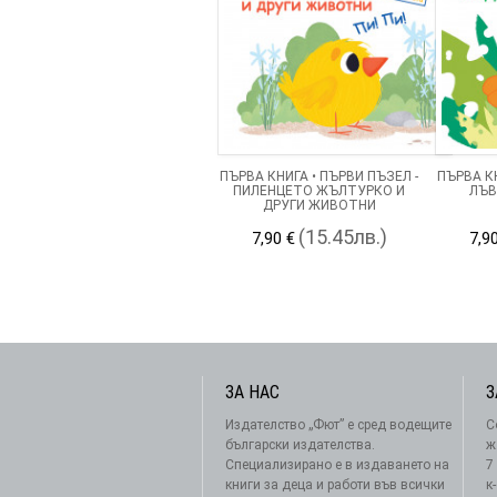
ПЪРВА КНИГА • ПЪРВИ ПЪЗЕЛ -
ПЪРВА КН
ПИЛЕНЦЕТО ЖЪЛТУРКО И
ЛЪВ
ДРУГИ ЖИВОТНИ
(15.45лв.)
7,90 €
7,9
ЗА НАС
З
Издателство „Фют” е сред водещите
С
български издателства.
ж
Специализирано е в издаването на
7
книги за деца и работи във всички
к