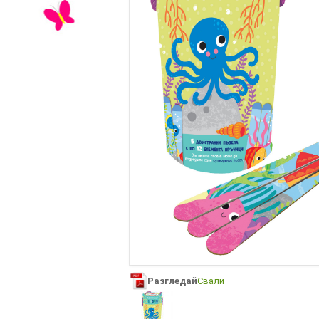
Разгледай
Свали