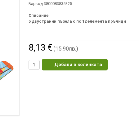
Баркод 3800083835325
Описание:
5 двустранни пъзела с по 12 елемента пръчици
8,13 €
(15.90лв.)
Добави в количката