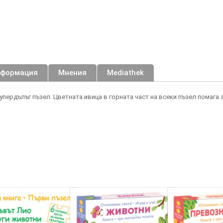
нформация
Мнения
Mediathek
упердълъг пъзел. Цветната ивица в горната част на всеки пъзел помага 