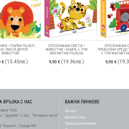
ИГА • ПЪРВИ ПЪЗЕЛ -
ОПОЗНАВАМ СВЕТА! •
ОПОЗНАВАМ С
ЪТ ЛИО И ДРУГИ
ЖИВОТНИ • КНИГА + ТРИ
ПРЕВОЗНИ СРЕДСТ
ЖИВОТНИ
МАГНИТНИ ПЪЗЕЛА
+ ТРИ МАГНИТН
(15.45лв.)
(19.36лв.)
(19.
0 €
9,90 €
9,90 €
А ВРЪЗКА С НАС
ВАЖНИ ЛИНКОВЕ
офия 1528
За нас
АБОНАМЕНТ
.к. "Дружба" 1, Бул.: "Искърско шосе"
Връзка с нас
Права за ползване
-с "Европа", Сграда №6