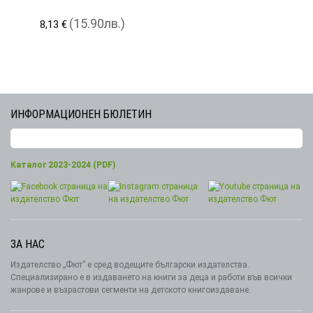
(15.90лв.)
8,13 €
ИНФОРМАЦИОНЕН БЮЛЕТИН
Каталог 2023-2024 (PDF)
ЗА НАС
Издателство „Фют” е сред водещите български издателства.
Специализирано е в издаването на книги за деца и работи във всички
жанрове и възрастови сегменти на детското книгоиздаване.