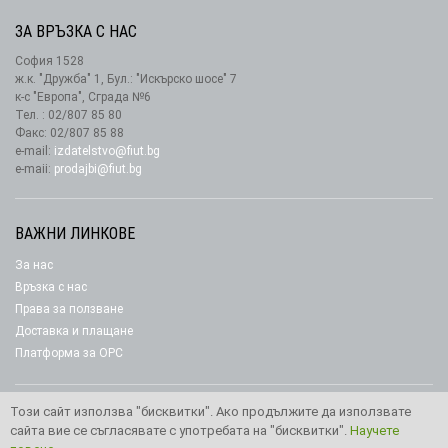
ЗА ВРЪЗКА С НАС
София 1528
ж.к. "Дружба" 1, Бул.: "Искърско шосе" 7
к-с "Европа", Сграда №6
Тел. : 02/807 85 80
Факс: 02/807 85 88
e-mail:
izdatelstvo@fiut.bg
e-maii:
prodajbi@fiut.bg
ВАЖНИ ЛИНКОВЕ
За нас
Връзка с нас
Права за ползване
Доставка и плащане
Платформа за ОРС
Този сайт използва "бисквитки". Ако продължите да използвате
сайта вие се съгласявате с употребата на "бисквитки".
Научете
Copyright © 2026 Издателство “Фют"