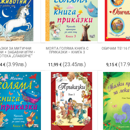
АЗКИ ЗА МИТИЧНИ
МОЯТА ГОЛЯМА КНИГА С
ОБИЧАМ ТЕ! 16
И + ЗАБАВНИ ИГРИ •
ПРИКАЗКИ – КНИГА 3
ОТЕКА „СЛАВЕЙЧЕ“
(3.99лв.)
(23.45лв.)
(17.
4 €
11,99 €
9,15 €