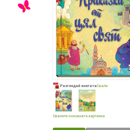
Разгледай книгата
Свали
Свалете основната картинка