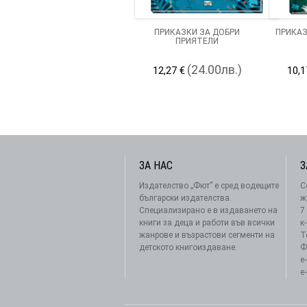
ПРИКАЗКИ ЗА ДОБРИ
ПРИКАЗ
ПРИЯТЕЛИ
(24.00лв.)
12,27 €
10,1
ЗА НАС
З
Издателство „Фют” е сред водещите
С
български издателства.
ж
Специализирано е в издаването на
7
книги за деца и работи във всички
к
жанрове и възрастови сегменти на
Т
детското книгоиздаване.
Ф
e
e