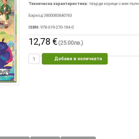
Техническа характеристика:
твърди корици с мек пъл
Баркод 3800083840763
ISBN:
978-619-270-184-0
12,78 €
(25.00лв.)
Добави в количката