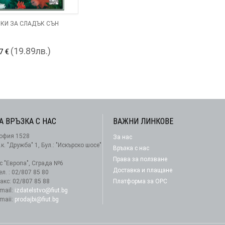
КИ ЗА СЛАДЪК СЪН
(19.89лв.)
7 €
А ВРЪЗКА С НАС
ВАЖНИ ЛИНКОВЕ
офия 1528
За нас
АБОНАМЕНТ
.к. "Дружба" 1, Бул.: "Искърско шосе"
Връзка с нас
Права за ползване
-с "Европа", Сграда №6
Доставка и плащане
ел. : 02/807 85 80
акс: 02/807 85 88
Платформа за ОРС
-mail:
izdatelstvo@fiut.bg
-maii:
prodajbi@fiut.bg