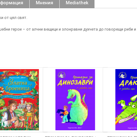
нформация
Мнения
Mediathek
и от цял свят.
ебни герои – от алчни вещици и злонравни духчета до говорещи риби и