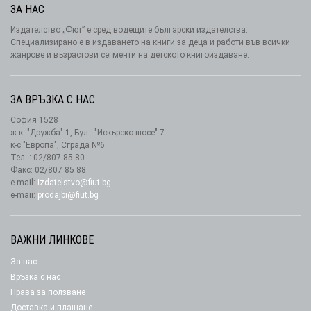
ЗА НАС
Издателство „Фют” е сред водещите български издателства.
Специализирано е в издаването на книги за деца и работи във всички
жанрове и възрастови сегменти на детското книгоиздаване.
ЗА ВРЪЗКА С НАС
София 1528
ж.к. "Дружба" 1, Бул.: "Искърско шосе" 7
к-с "Европа", Сграда №6
Тел. : 02/807 85 80
Факс: 02/807 85 88
e-mail:
izdatelstvo@fiut.bg
e-maii:
prodajbi@fiut.bg
ВАЖНИ ЛИНКОВЕ
За нас
Връзка с нас
Права за ползване
Доставка и плащане