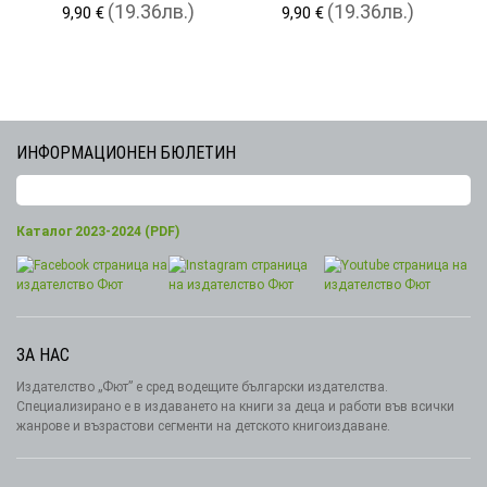
(19.36лв.)
(19.36лв.)
9,90 €
9,90 €
ИНФОРМАЦИОНЕН БЮЛЕТИН
Каталог 2023-2024 (PDF)
ЗА НАС
Издателство „Фют” е сред водещите български издателства.
Специализирано е в издаването на книги за деца и работи във всички
жанрове и възрастови сегменти на детското книгоиздаване.