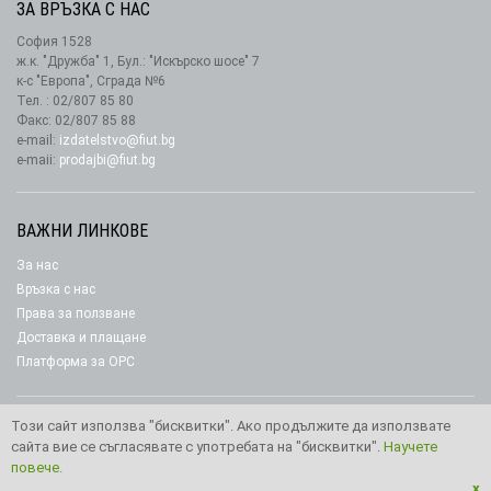
ЗА ВРЪЗКА С НАС
София 1528
ж.к. "Дружба" 1, Бул.: "Искърско шосе" 7
к-с "Европа", Сграда №6
Тел. : 02/807 85 80
Факс: 02/807 85 88
e-mail:
izdatelstvo@fiut.bg
e-maii:
prodajbi@fiut.bg
ВАЖНИ ЛИНКОВЕ
За нас
Връзка с нас
Права за ползване
Доставка и плащане
Платформа за ОРС
Този сайт използва "бисквитки". Ако продължите да използвате
сайта вие се съгласявате с употребата на "бисквитки".
Научете
Copyright © 2026 Издателство “Фют"
повече.
x