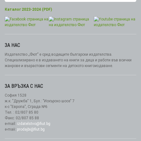
Каталог 2023-2024 (PDF)
ЗА НАС
Издателство „Фют” е сред водещите български издателства.
Специализирано е в издаването на книги за деца и работи във всички
жанрове и възрастови сегменти на детското книгоиздаване.
ЗА ВРЪЗКА С НАС
София 1528
ж.к. "Дружба" 1, Бул.: "Искърско шосе" 7
к-с "Европа", Сграда №6
Тел. : 02/807 85 80
Факс: 02/807 85 88
e-mail:
izdatelstvo@fiut.bg
e-maii:
prodajbi@fiut.bg