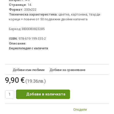
Страници:
14
Формат:
200х222
Техническа характеристика:
цветна, картонена, твърди
корици + повече от 50 подвижни двойни капачета
Баркод 3800083823285
ISBN:
978-619-199-335-2
Описание:
Енциклопедия с капачета
Добави към любими
Добави за сравняване
9,90 €
(19.36лв.)
Добави в количката
Сподели