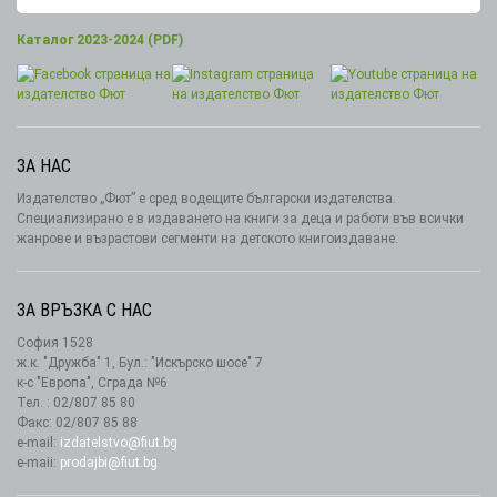
Каталог 2023-2024 (PDF)
ЗА НАС
Издателство „Фют” е сред водещите български издателства.
Специализирано е в издаването на книги за деца и работи във всички
жанрове и възрастови сегменти на детското книгоиздаване.
ЗА ВРЪЗКА С НАС
София 1528
ж.к. "Дружба" 1, Бул.: "Искърско шосе" 7
к-с "Европа", Сграда №6
Тел. : 02/807 85 80
Факс: 02/807 85 88
e-mail:
izdatelstvo@fiut.bg
e-maii:
prodajbi@fiut.bg