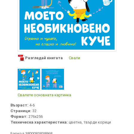
Разгледай книгата
Свали
Свалете основната картинка
Възраст:
4-6
Страници:
32
Формат:
276х256
Техническа характеристика:
цветна, твърди корици
Баркод 3800083838968