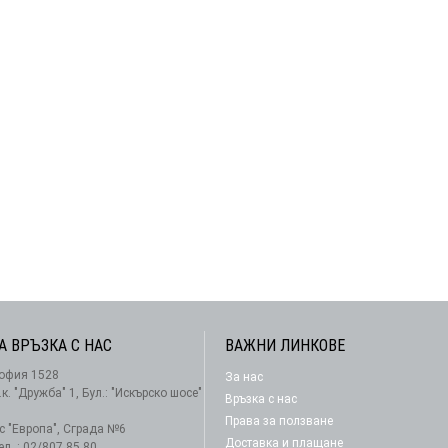
А ВРЪЗКА С НАС
ВАЖНИ ЛИНКОВЕ
офия 1528
За нас
АБОНАМЕНТ
.к. "Дружба" 1, Бул.: "Искърско шосе"
Връзка с нас
Права за ползване
-с "Европа", Сграда №6
Доставка и плащане
ел. : 02/807 85 80