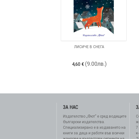
ЛИСИЧЕ В СНЕГА
(9.00лв.)
4,60 €
ЗА НАС
З
Издателство „Фют” е сред водещите
С
български издателства.
ж
Специализирано е в издаването на
7
книги за деца и работи във всички
к
жанрове и възрастови сегменти на
Т