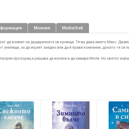
нформация
Мнения
Mediathek
ват да вземат на дъщеричката си кученце. Тя му дава името Макс. Двам
от училище, за да играят заедно или да й прави компания, докато тя си
творен прозорец и решава да излезе и да намери Моли. Но светът извъ