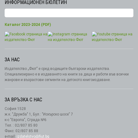
ИНФОРМАЦИОНЕН БЮЛЕТИН
Каталог 2023-2024 (PDF)
ЗА НАС
Издателство „Фют” е сред водещите български издателства.
Специализирано е в издаването на книги за деца и работи във всички
жанрове и възрастови сегменти на детското книгоиздаване.
ЗА ВРЪЗКА С НАС
София 1528
ж.к. "Дружба" 1, Бул.: "Искърско шосе" 7
к-с "Европа", Сграда №6
Тел. : 02/807 85 80
Факс: 02/807 85 88
e-mail:
izdatelstvo@fiut.bg