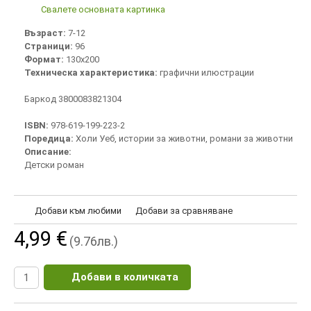
Свалете основната картинка
Възраст:
7-12
Страници:
96
Формат:
130х200
Техническа характеристика:
графични илюстрации
Баркод 3800083821304
ISBN:
978-619-199-223-2
Поредица:
Холи Уеб, истории за животни, романи за животни
Описание:
Детски роман
Добави към любими
Добави за сравняване
4,99 €
(9.76лв.)
Добави в количката