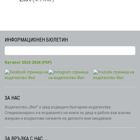
ИНФОРМАЦИОНЕН БЮЛЕТИН
Каталог 2023-2024 (PDF)
ЗА НАС
Издателство „Фют” е сред водещите български издателства.
Специализирано е в издаването на книги за деца и работи във всички
жанрове и възрастови сегменти на детското книгоиздаване.
ЗА ВРЪЗКА С НАС