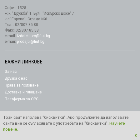
София 1528
ж.к. "Дружба" 1, Бул.: "Искърско шосе" 7
к-с "Европа", Сграда №6
Тел. : 02/807 85 80
Факс: 02/807 85 88
e-mail:
izdatelstvo@fiut.bg
e-maii:
prodajbi@fiut.bg
ВАЖНИ ЛИНКОВЕ
За нас
Връзка с нас
Права за ползване
Доставка и плащане
Платформа за ОРС
Този сайт използва "бисквитки". Ако продължите да използвате
сайта вие се съгласявате с употребата на "бисквитки".
Научете
Copyright © 2026 Издателство “Фют"
повече.
x