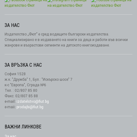
ЗА НАС
Издателство „Фют” е сред водещите български издателства.
Специализирано е в издаването на книги за деца и работи във всички
жанрове и възрастови сегменти на детското книгоиздаване.
ЗА ВРЪЗКА С НАС
София 1528
ж.к. "Дружба" 1, Бул.: "Искърско шосе" 7
к-с "Европа", Сграда №6
Тел. : 02/807 85 80
Факс: 02/807 85 88
e-mail:
izdatelstvo@fiut.bg
e-maii:
prodajbi@fiut.bg
ВАЖНИ ЛИНКОВЕ
За нас