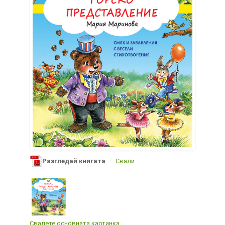
Разгледай книгата
Свали
Свалете основната картинка