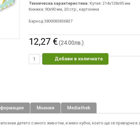
Техническа характеристика:
Кутия: 214х128х95 мм
Книжка: 90х90 мм, 20 стр., картонена
Баркод 3800083836827
12,27 €
(24.00лв.)
Добави в количката
нформация
Мнения
Mediathek
апознае детето с много животни, и меко кубче, което ще се превърне в