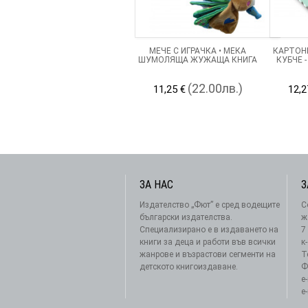
МЕЧЕ С ИГРАЧКА • МЕКА
КАРТОН
ШУМОЛЯЩА ЖУЖАЩА КНИГА
КУБЧЕ -
(22.00лв.)
11,25 €
12,2
ЗА НАС
З
Издателство „Фют” е сред водещите
С
български издателства.
ж
Специализирано е в издаването на
7
книги за деца и работи във всички
к
жанрове и възрастови сегменти на
Т
детското книгоиздаване.
Ф
e
e