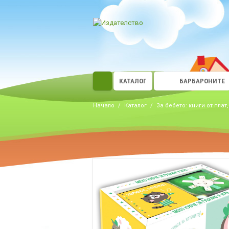
КАТАЛОГ
БАРБАРОНИТЕ
Начало
/
Каталог
/
За бебето: книги от плат