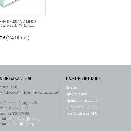
ЕНА КНИЖКА И МЕКО
 ЗДРАВЕЙ, КУЧЕНЦЕ!
(24.00лв.)
7 €
А ВРЪЗКА С НАС
ВАЖНИ ЛИНКОВЕ
офия 1528
За нас
АБОНАМЕНТ
.к. "Дружба" 1, Бул.: "Искърско шосе"
Връзка с нас
Права за ползване
-с "Европа", Сграда №6
Доставка и плащане
ел. : 02/807 85 80
акс: 02/807 85 88
Платформа за ОРС
-mail:
izdatelstvo@fiut.bg
-maii:
prodajbi@fiut.bg