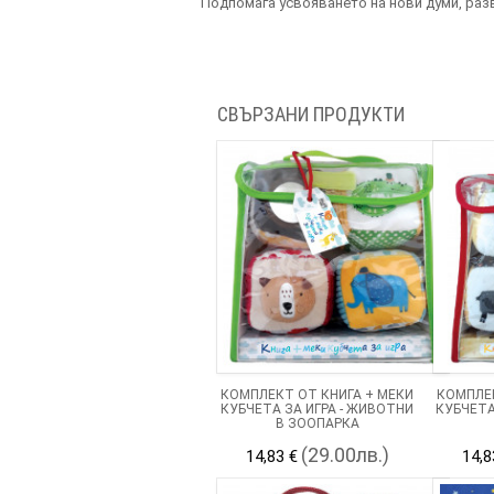
Подпомага усвояването на нови думи, разв
СВЪРЗАНИ ПРОДУКТИ
КОМПЛЕКТ ОТ КНИГА + МЕКИ
КОМПЛЕК
КУБЧЕТА ЗА ИГРА - ЖИВОТНИ
КУБЧЕТА
В ЗООПАРКА
(29.00лв.)
14,83 €
14,8