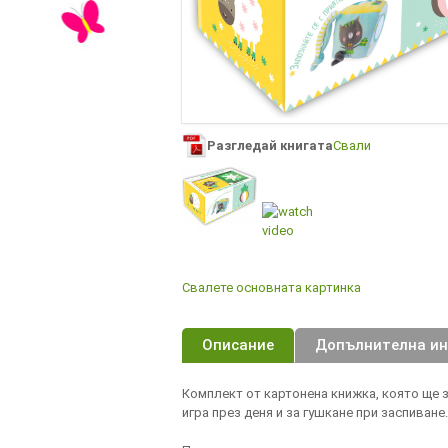
Разгледай книгата
Свали
Свалете основната картинка
Описание
Допълнителна и
Комплект от картонена книжка, която ще з
игра през деня и за гушкане при заспиване.