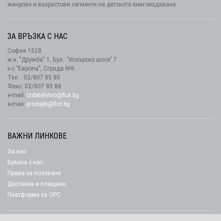
жанрове и възрастови сегменти на детското книгоиздаване.
ЗА ВРЪЗКА С НАС
София 1528
ж.к. "Дружба" 1, Бул.: "Искърско шосе" 7
к-с "Европа", Сграда №6
Тел. : 02/807 85 80
Факс: 02/807 85 88
e-mail:
izdatelstvo@fiut.bg
e-maii:
prodajbi@fiut.bg
ВАЖНИ ЛИНКОВЕ
За нас
Връзка с нас
Права за ползване
Доставка и плащане
Платформа за ОРС