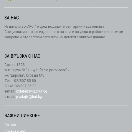
ЗА НАС
Издателство „Фют” е сред водещите български издателства.
Специализирано е в издаването на книги за деца и работи във всички
жанрове и възрастови сегменти на детското книгоиздаване.
ЗА ВРЪЗКА С НАС
София 1528
ж.к. "Дружба" 1, Бул.: "Искърско шосе" 7
к-с "Европа", Сграда №6
Тел. : 02/807 85 80
Факс: 02/807 85 88
e-mail:
izdatelstvo@fiut.bg
e-maii:
prodajbi@fiut.bg
ВАЖНИ ЛИНКОВЕ
За нас
Връзка с нас