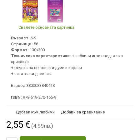
Свалете основната картинка
Възраст:
6-9
Страници:
56
Формат:
130х200
Техническа характеристика:
+ забавни игри след всяка
приказка
+ речник на непознати думи и изрази
+ читателки дневник
Баркод 3800083840428
ISBN:
978-619-270-165-9
Добави към любими
Добави за сравняване
2,55 €
(4.99лв.)