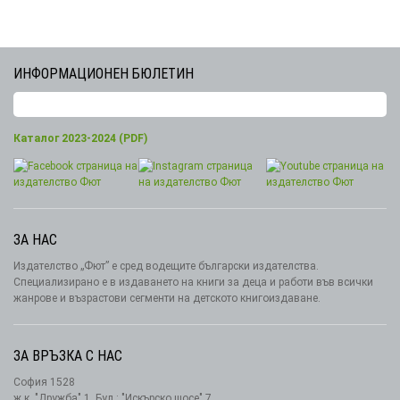
ИНФОРМАЦИОНЕН БЮЛЕТИН
Каталог 2023-2024 (PDF)
ЗА НАС
Издателство „Фют” е сред водещите български издателства.
Специализирано е в издаването на книги за деца и работи във всички
жанрове и възрастови сегменти на детското книгоиздаване.
ЗА ВРЪЗКА С НАС
София 1528
ж.к. "Дружба" 1, Бул.: "Искърско шосе" 7