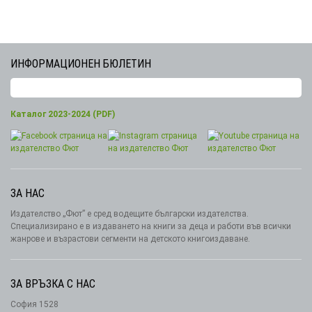
ИНФОРМАЦИОНЕН БЮЛЕТИН
Каталог 2023-2024 (PDF)
ЗА НАС
Издателство „Фют” е сред водещите български издателства.
Специализирано е в издаването на книги за деца и работи във всички
жанрове и възрастови сегменти на детското книгоиздаване.
ЗА ВРЪЗКА С НАС
София 1528