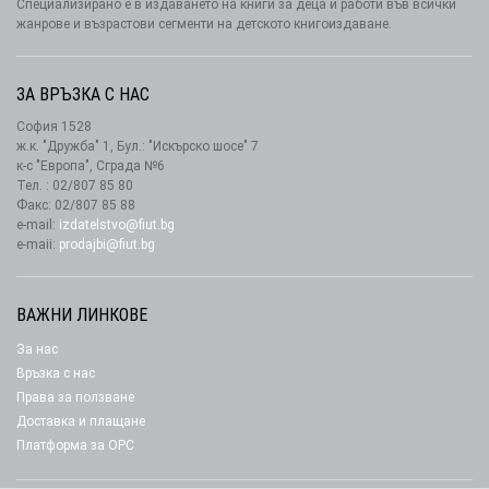
Специализирано е в издаването на книги за деца и работи във всички
жанрове и възрастови сегменти на детското книгоиздаване.
ЗА ВРЪЗКА С НАС
София 1528
ж.к. "Дружба" 1, Бул.: "Искърско шосе" 7
к-с "Европа", Сграда №6
Тел. : 02/807 85 80
Факс: 02/807 85 88
e-mail:
izdatelstvo@fiut.bg
e-maii:
prodajbi@fiut.bg
ВАЖНИ ЛИНКОВЕ
За нас
Връзка с нас
Права за ползване
Доставка и плащане
Платформа за ОРС