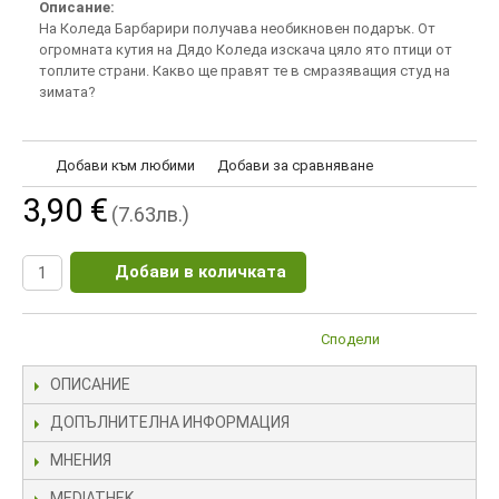
Описание:
На Коледа Барбарири получава необикновен подарък. От
огромната кутия на Дядо Коледа изскача цяло ято птици от
топлите страни. Какво ще правят те в смразяващия студ на
зимата?
Добави към любими
Добави за сравняване
3,90 €
(7.63лв.)
Добави в количката
Сподели
ОПИСАНИЕ
ДОПЪЛНИТЕЛНА ИНФОРМАЦИЯ
МНЕНИЯ
MEDIATHEK