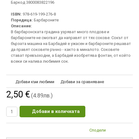
Баркод 3800083822196
ISBN:
978-619-199-276-8
Поредица:
Барбароните
Описание:
В барбаронската градина узряват много плодове и
барбароните не смогват да направят от тях сокове. Сокът от
бързата машина на Барбадей е ужасен и барбароните решават
да правят соковете ръчно - както в миналото. Соковете
стават превъзходни, а Барбадей изобретява фонтан, от който
всеки си налива любимия сок.
Добави към любими
Добави за сравняване
2,50 €
(4.89лв.)
Добави в количката
Сподели