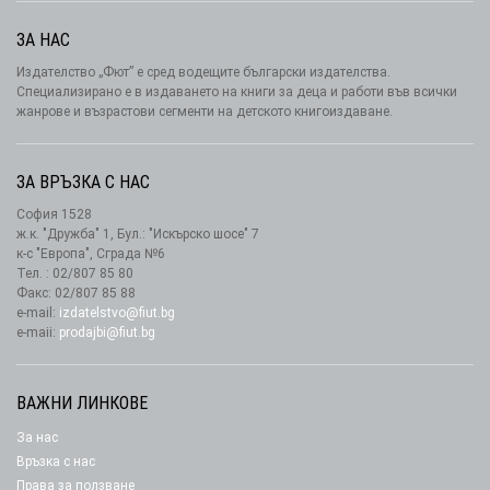
ЗА НАС
Издателство „Фют” е сред водещите български издателства.
Специализирано е в издаването на книги за деца и работи във всички
жанрове и възрастови сегменти на детското книгоиздаване.
ЗА ВРЪЗКА С НАС
София 1528
ж.к. "Дружба" 1, Бул.: "Искърско шосе" 7
к-с "Европа", Сграда №6
Тел. : 02/807 85 80
Факс: 02/807 85 88
e-mail:
izdatelstvo@fiut.bg
e-maii:
prodajbi@fiut.bg
ВАЖНИ ЛИНКОВЕ
За нас
Връзка с нас
Права за ползване