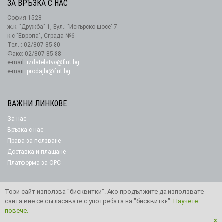
ЗА ВРЪЗКА С НАС
София 1528
ж.к. "Дружба" 1, Бул.: "Искърско шосе" 7
к-с "Европа", Сграда №6
Тел. : 02/807 85 80
Факс: 02/807 85 88
e-mail:
izdatelstvo@fiut.bg
e-maii:
prodajbi@fiut.bg
ВАЖНИ ЛИНКОВЕ
За нас
Връзка с нас
Права за ползване
Доставка и плащане
Платформа за ОРС
Този сайт използва "бисквитки". Ако продължите да използвате
сайта вие се съгласявате с употребата на "бисквитки".
Научете
Copyright © 2026 Издателство “Фют"
повече.
x