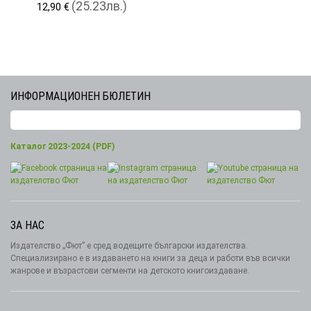
(25.23лв.)
12,90 €
ИНФОРМАЦИОНЕН БЮЛЕТИН
Каталог 2023-2024 (PDF)
ЗА НАС
Издателство „Фют” е сред водещите български издателства.
Специализирано е в издаването на книги за деца и работи във всички
жанрове и възрастови сегменти на детското книгоиздаване.