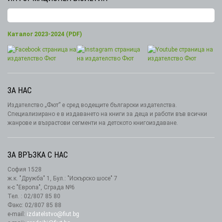
Каталог 2023-2024 (PDF)
ЗА НАС
Издателство „Фют” е сред водещите български издателства.
Специализирано е в издаването на книги за деца и работи във всички
жанрове и възрастови сегменти на детското книгоиздаване.
ЗА ВРЪЗКА С НАС
София 1528
ж.к. "Дружба" 1, Бул.: "Искърско шосе" 7
к-с "Европа", Сграда №6
Тел. : 02/807 85 80
Факс: 02/807 85 88
e-mail:
izdatelstvo@fiut.bg