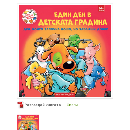
Разгледай книгата
Свали