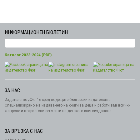
ИНФОРМАЦИОНЕН БЮЛЕТИН
Каталог 2023-2024 (PDF)
ЗА НАС
Издателство „Фют” е сред водещите български издателства.
Специализирано е в издаването на книги за деца и работи във всички
жанрове и възрастови сегменти на детското книгоиздаване.
ЗА ВРЪЗКА С НАС