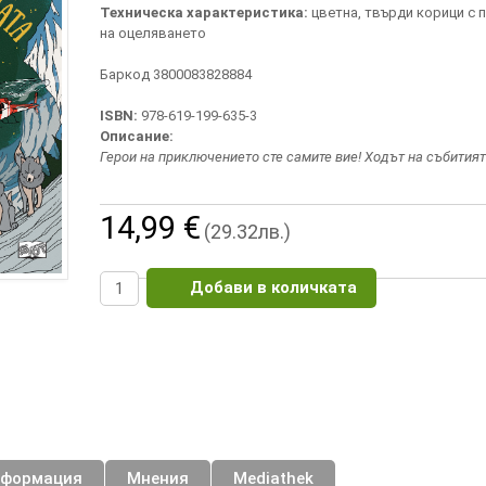
Техническа характеристика:
цветна, твърди корици с 
на оцеляването
Баркод 3800083828884
ISBN:
978-619-199-635-3
Описание:
Герои на приключението сте самите вие! Ходът на събитият
14,99 €
(29.32лв.)
Добави в количката
нформация
Мнения
Mediathek