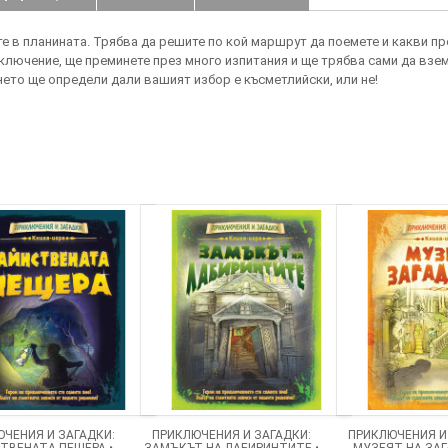
е в планината. Трябва да решите по кой маршрут да поемете и какви п
иключение, ще преминете през много изпитания и ще трябва сами да вз
нето ще определи дали вашият избор е късметлийски, или не!
ЧЕНИЯ И ЗАГАДКИ:
ПРИКЛЮЧЕНИЯ И ЗАГАДКИ:
ПРИКЛЮЧЕНИЯ И
ТВЕНАТА ПЕЩЕРА •
ЗАМЪКЪТ НА ЛАБИРИНТИТЕ •
МУЗЕЯТ НА ЗАГ