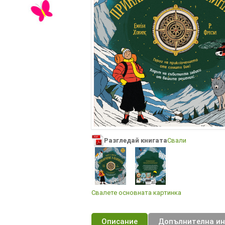
Разгледай книгата
Свали
Свалете основната картинка
Описание
Допълнителна и