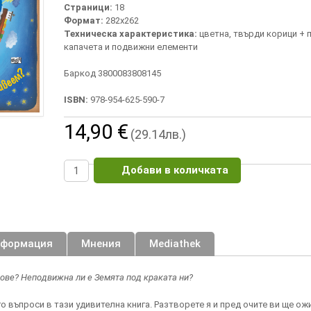
Страници:
18
Формат:
282х262
Техническа характеристика:
цветна, твърди корици +
капачета и подвижни елементи
Баркод 3800083808145
ISBN:
978-954-625-590-7
14,90 €
(29.14лв.)
Добави в количката
нформация
Мнения
Mediathek
ове? Неподвижна ли е Земята под краката ни?
о въпроси в тази удивителна книга. Разтворете я и пред очите ви ще ож