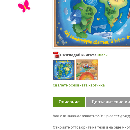
Разгледай книгата
Свали
Свалете основната картинка
Описание
Допълнителна и
Как е възникнал животът? Защо валят дъжд
Открийте отговорите на тези и на още мног