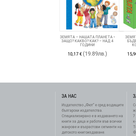
ЗЕМЯТА – НАШАТА ПЛАНЕТА •
ЗЕМЯТ
ЗАЩО? КАКВО? КАК? – НАД 4
БЪД
ГОДИНИ
К
(19.89лв.)
10,17 €
15,9
ЗА НАС
З
Издателство „Фют” е сред водещите
С
български издателства.
ж
Специализирано е в издаването на
7
книги за деца и работи във всички
к
жанрове и възрастови сегменти на
Т
детското книгоиздаване.
Ф