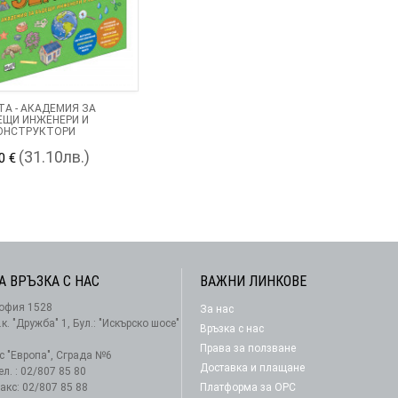
А - АКАДЕМИЯ ЗА
ЕЩИ ИНЖЕНЕРИ И
ОНСТРУКТОРИ
(31.10лв.)
0 €
А ВРЪЗКА С НАС
ВАЖНИ ЛИНКОВЕ
офия 1528
За нас
АБОНАМЕНТ
.к. "Дружба" 1, Бул.: "Искърско шосе"
Връзка с нас
Права за ползване
-с "Европа", Сграда №6
Доставка и плащане
ел. : 02/807 85 80
акс: 02/807 85 88
Платформа за ОРС